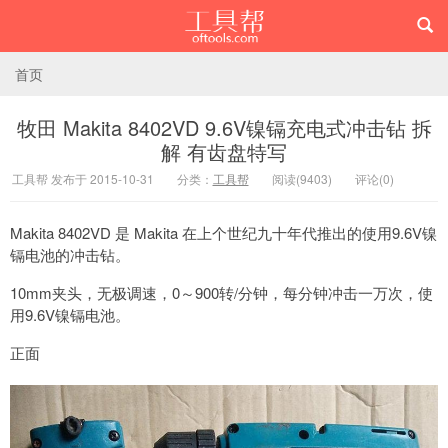
首页
牧田 Makita 8402VD 9.6V镍镉充电式冲击钻 拆
解 有齿盘特写
工具帮
工具帮 发布于 2015-10-31
分类：
工具帮
阅读(9403)
评论(0)
Makita 8402VD 是 Makita 在上个世纪九十年代推出的使用9.6V镍
镉电池的冲击钻。
10mm夹头，无极调速，0～900转/分钟，每分钟冲击一万次，使
用9.6V镍镉电池。
正面