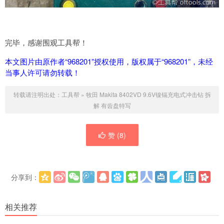
完毕，感谢围观工具帮！
本文图片由原作者“968201”授权使用，版权属于“968201”，未经
当事人许可请勿转载！
转载请注明出处：
工具帮
»
牧田 Makita 8402VD 9.6V镍镉充电式冲击钻 拆
解 有齿盘特写
赞 (
8
)
分享到：
更多
(
)
相关推荐